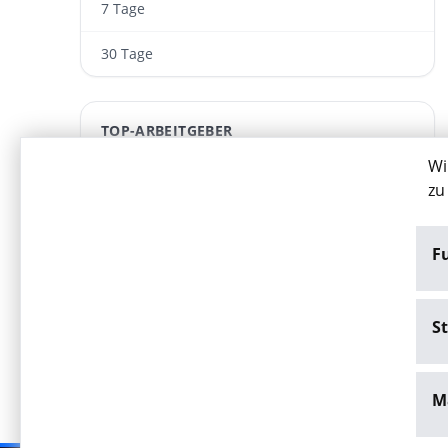
7 Tage
30 Tage
TOP-ARBEITGEBER
Wi
bestwork personal GmbH
zu
ARWA Personaldienst­leistungen GmbH
F
Akut Medizinische Personallogistik GmbH
FIND YOUR EXPERT – MEDICAL RECRUITING
St
M