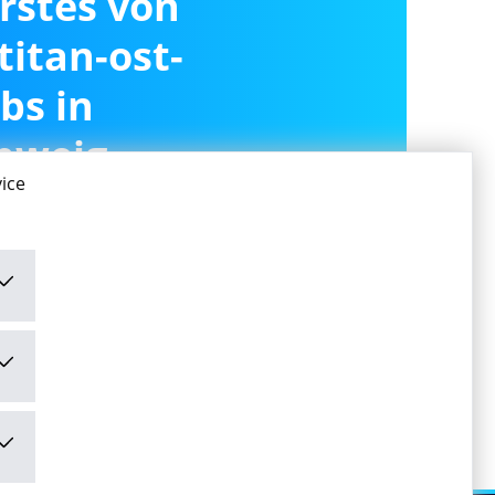
erstes von
titan-ost-
bs in
hweig
ice
ivieren
ivieren" stimme ich den
mungen
zu.