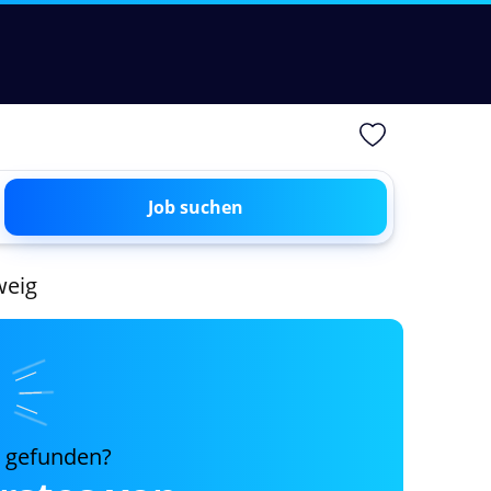
Job suchen
weig
s gefunden?