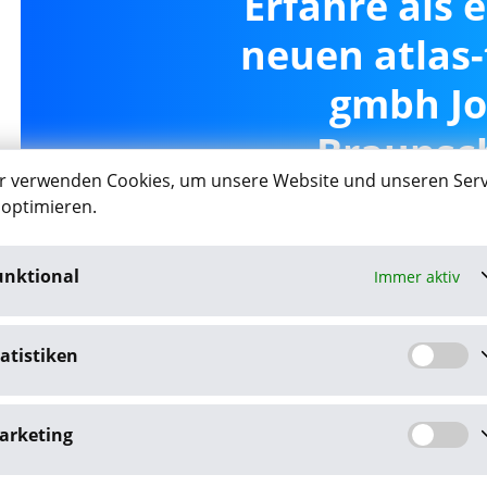
Erfahre als 
neuen atlas-
gmbh Jo
Braunsc
r verwenden Cookies, um unsere Website und unseren Serv
 optimieren.
unktional
Immer aktiv
Job-Agent akt
atistiken
Mit dem Klick auf "Job-Agent akt
Datenschutzbestim
arketing